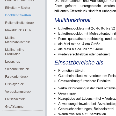
Endlosformulardruck
Die Informationen und Abbildungen kön
Form gefaltet, untergebracht werden
Etiketten + Sticker
brillianten Offsetdruck sind fast unbegren
Booklet-Etiketten
Multifunktional
Rollenetikettendruck
Etikettenbooklets mit 2-, 4-, 8-, bis 32
Plakatdruck + CLP
Etikettenbooklet mit Mehrseitentechni
Mailing
Form: quadratisch, rechteckig, rund od
Mehrbahntechnik
als Mini mit ca. 4 cm Größe
als Maxi bis ca. 20 cm Größe
Mailing-Inline-
Produktion
wiederverschließbar oder perforiert
Einsatzbereiche als
Lettershop
Sicherheitsdruck
Promotion-Etikett
Gutscheinetikett mit verdecktem Frei
Farbkartendruck
Crosswerbung für weitere Produkte
Displaydruck
Verkaufsförderung in der Produktfamili
Verpackungsdruck
Gewinnspiel
Rezeptidee auf Lebensmittel + Verbr
Faltschachteln
Anwendungshinweise bei Arzneimittel
GroÃŸbanner
Gebrauchsanleitungen, Beipackzettel
Warnhinweisen auf Chemikalien