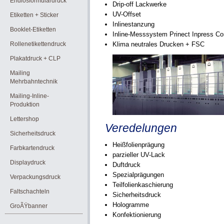
Endlosformulardruck
Drip-off Lackwerke
UV-Offset
Etiketten + Sticker
Inlinestanzung
Booklet-Etiketten
Inline-Messsystem Prinect Inpress Con
Rollenetikettendruck
Klima neutrales Drucken + FSC
Plakatdruck + CLP
Mailing
Mehrbahntechnik
Mailing-Inline-
Produktion
Lettershop
Veredelungen
Sicherheitsdruck
Heißfolienprägung
Farbkartendruck
parzieller UV-Lack
Displaydruck
Duftdruck
Spezialprägungen
Verpackungsdruck
Teilfolienkaschierung
Faltschachteln
Sicherheitsdruck
Hologramme
GroÃŸbanner
Konfektionierung