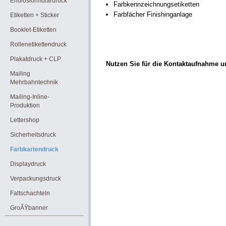
Endlosformulardruck
Farbkennzeichnungsetiketten
Farbfächer Finishinganlage
Etiketten + Sticker
Booklet-Etiketten
Rollenetikettendruck
Plakatdruck + CLP
Nutzen Sie für die Kontaktaufnahme 
Mailing
Mehrbahntechnik
Mailing-Inline-
Produktion
Lettershop
Sicherheitsdruck
Farbkartendruck
Displaydruck
Verpackungsdruck
Faltschachteln
GroÃŸbanner