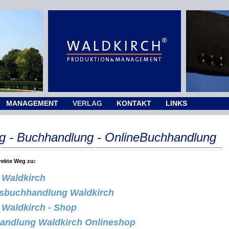
MANAGEMENT
VERLAG
KONTAKT
LINKS
ag - Buchhandlung - OnlineBuchhandlung
irekte Weg zu:
 Waldkirch
gsbuchhandlung Waldkirch
 Waldkirch - Shop
andlung Waldkirch Onlineshop