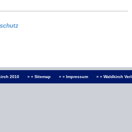
schutz
irch 2010
» » Sitemap
» » Impressum
» » Waldkirch Ver